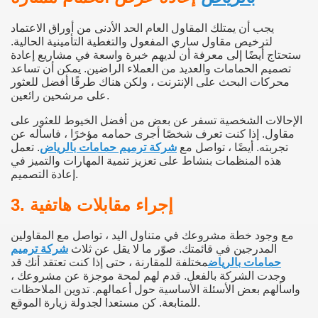
يجب أن يمتلك المقاول العام الحد الأدنى من أوراق الاعتماد
لترخيص مقاول ساري المفعول والتغطية التأمينية الحالية.
ستحتاج أيضًا إلى معرفة أن لديهم خبرة واسعة في مشاريع إعادة
تصميم الحمامات والعديد من العملاء الراضين. يمكن أن تساعد
محركات البحث على الإنترنت ، ولكن هناك طرقًا أفضل للعثور
على مرشحين رائعين.
الإحالات الشخصية تسفر عن بعض من أفضل الخيوط للعثور على
مقاول. إذا كنت تعرف شخصًا أجرى حمامه مؤخرًا ، فاسأله عن
تجربته. أيضًا ، تواصل مع
شركة ترميم حمامات بالرياض
. تعمل
هذه المنظمات بنشاط على تعزيز تنمية المهارات والتميز في
إعادة التصميم.
3. إجراء مقابلات هاتفية
مع وجود خطة مشروعك في متناول اليد ، تواصل مع المقاولين
المدرجين في قائمتك. صوّر ما لا يقل عن ثلاث
شركة ترميم
حمامات بالرياض
مختلفة للمقارنة ، حتى إذا كنت تعتقد أنك قد
وجدت الشركة بالفعل. قدم لهم لمحة موجزة عن مشروعك ،
واسألهم بعض الأسئلة الأساسية حول أعمالهم. تدوين الملاحظات
للمتابعة. كن مستعدا لجدولة زيارة الموقع.