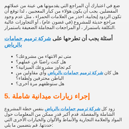
ضع في اعتبارك أن المراجع التي يقدمونها هي عينة من عملائهم
المفضلين. يجب أن يكون هؤلاء من كبار المعجبين ، لذا توقع أن
تكون الردود إيجابية. احذر من العلامات الحمراء ، مثل عدم وجود
مراجع حديثة للمشروع (في غضون عام) ، أو التجاوزات عالية
التكلفة باستمرار ، أو المراجعات المجاملة الضعيفة باستمرار.
أسئلة يجب أن تطرحها على
شركة ترميم حمامات
بالرياض
متى تم الانتهاء من مشروعك؟
هل كنت راضيًا عن عملهم؟
كم تجاوز مشروعك الميزانية؟
هل كان
شركة ترميم حمامات بالرياض
وأي مقاولين من
الباطن محترفين ولطفاء؟
هل ستوظفهم مرة أخرى؟
5. إجراء زيارات ميدانية شاملة
زود كل
شركة ترميم حمامات بالرياض
بنفس خطة المشروع
الشاملة والمفصلة. قدم أكبر قدر ممكن من المعلومات حول
المواد والعلامة التجارية والأنماط والألوان والخيارات الأخرى التي
حددتها. قم بتضمين ما يلي: