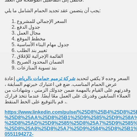
يجب أن يتضمن عقد تجديد الحمام الشامل ما يلي:
السعر الإجمالي للمشروع
جدول الدفع
مجال العمل
مخطط الموقع
جدول مهام البناء الأساسية
تغيير بند الطلب
القائمة الإجرائية للإغلاق
الضمان المحدود الصريح
بند تسوية المنازعات
السعر وحده لا يكفي لتحديد
شركة ترميم حمامات بالرياض
إعادة
عرض الحمام المناسب. ضع في اعتبارك خبرتهم السابقة ،
وقدرتهم على القيام بالمهمة ضمن جدولك الزمني ، وشهادات من
العملاء السابقين وقدرتك على العمل معًا أيضًا. عندما تتخذ قرارك
، قم بالتوقيع على الخط المنقط.
https://www.linkedin.com/pulse/%25D8%25B4%25D8
%25D8%25AA%25D8%25B1%25D9%2585%25D9%258A%
%25D8%25AD%25D9%2585%25D8%25A7%25D9%2585%
%25D8%25A8%25D8%25A7%25D9%2584%25D8%25B1%
0551194272-