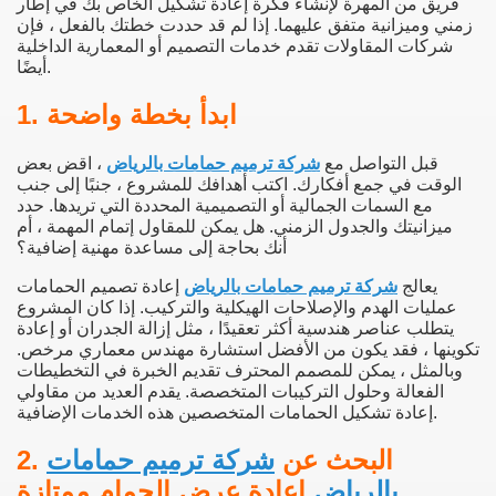
فريق من المهرة لإنشاء فكرة إعادة تشكيل الخاص بك في إطار
زمني وميزانية متفق عليهما.
إذا لم قد حددت خطتك بالفعل ، فإن
شركات المقاولات تقدم خدمات التصميم أو المعمارية الداخلية
أيضًا.
1. ابدأ بخطة واضحة
قبل التواصل مع
شركة ترميم حمامات بالرياض
، اقض بعض
الوقت في جمع أفكارك. اكتب أهدافك للمشروع ، جنبًا إلى جنب
مع السمات الجمالية أو التصميمية المحددة التي تريدها. حدد
ميزانيتك والجدول الزمني. هل يمكن للمقاول إتمام المهمة ، أم
أنك بحاجة إلى مساعدة مهنية إضافية؟
يعالج
شركة ترميم حمامات بالرياض
إعادة تصميم الحمامات
عمليات الهدم والإصلاحات الهيكلية والتركيب. إذا كان المشروع
يتطلب عناصر هندسية أكثر تعقيدًا ، مثل إزالة الجدران أو إعادة
تكوينها ، فقد يكون من الأفضل استشارة مهندس معماري مرخص.
وبالمثل ، يمكن للمصمم المحترف تقديم الخبرة في التخطيطات
الفعالة وحلول التركيبات المتخصصة. يقدم العديد من مقاولي
إعادة تشكيل الحمامات المتخصصين هذه الخدمات الإضافية.
2. البحث عن
شركة ترميم حمامات
بالرياض
إعادة عرض الحمام ممتازة